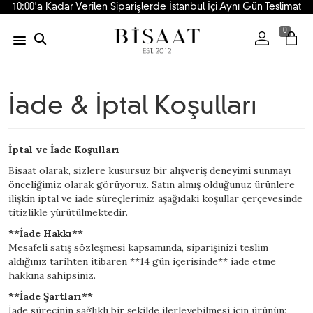
10:00'a Kadar Verilen Siparişlerde İstanbul İçi Aynı Gün Teslimat
0
İade & İptal Koşulları
İptal ve İade Koşulları
Bisaat olarak, sizlere kusursuz bir alışveriş deneyimi sunmayı
önceliğimiz olarak görüyoruz. Satın almış olduğunuz ürünlere
ilişkin iptal ve iade süreçlerimiz aşağıdaki koşullar çerçevesinde
titizlikle yürütülmektedir.
**İade Hakkı**
Mesafeli satış sözleşmesi kapsamında, siparişinizi teslim
aldığınız tarihten itibaren **14 gün içerisinde** iade etme
hakkına sahipsiniz.
**İade Şartları**
İade sürecinin sağlıklı bir şekilde ilerleyebilmesi için ürünün;