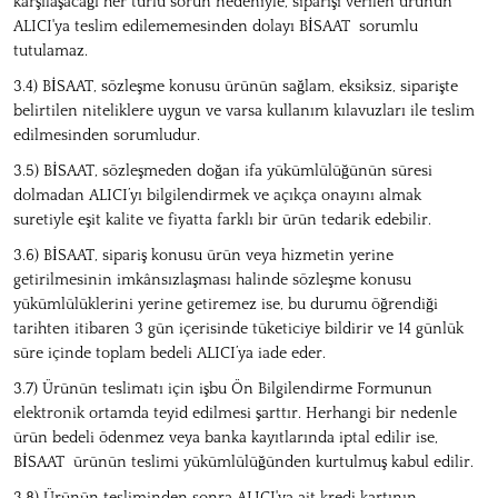
karşılaşacağı her türlü sorun nedeniyle, siparişi verilen ürünün
ALICI'ya teslim edilememesinden dolayı BİSAAT sorumlu
tutulamaz.
3.4) BİSAAT, sözleşme konusu ürünün sağlam, eksiksiz, siparişte
belirtilen niteliklere uygun ve varsa kullanım kılavuzları ile teslim
edilmesinden sorumludur.
3.5) BİSAAT, sözleşmeden doğan ifa yükümlülüğünün süresi
dolmadan ALICI’yı bilgilendirmek ve açıkça onayını almak
suretiyle eşit kalite ve fiyatta farklı bir ürün tedarik edebilir.
3.6) BİSAAT, sipariş konusu ürün veya hizmetin yerine
getirilmesinin imkânsızlaşması halinde sözleşme konusu
yükümlülüklerini yerine getiremez ise, bu durumu öğrendiği
tarihten itibaren 3 gün içerisinde tüketiciye bildirir ve 14 günlük
süre içinde toplam bedeli ALICI’ya iade eder.
3.7) Ürünün teslimatı için işbu Ön Bilgilendirme Formunun
elektronik ortamda teyid edilmesi şarttır. Herhangi bir nedenle
ürün bedeli ödenmez veya banka kayıtlarında iptal edilir ise,
BİSAAT ürünün teslimi yükümlülüğünden kurtulmuş kabul edilir.