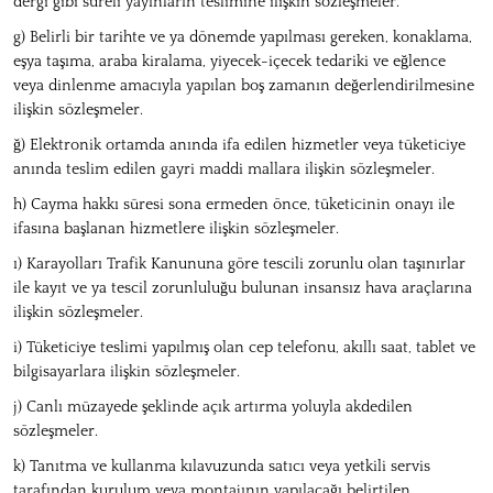
dergi gibi süreli yayınların teslimine ilişkin sözleşmeler.
g) Belirli bir tarihte ve ya dönemde yapılması gereken, konaklama,
eşya taşıma, araba kiralama, yiyecek-içecek tedariki ve eğlence
veya dinlenme amacıyla yapılan boş zamanın değerlendirilmesine
ilişkin sözleşmeler.
ğ) Elektronik ortamda anında ifa edilen hizmetler veya tüketiciye
anında teslim edilen gayri maddi mallara ilişkin sözleşmeler.
h) Cayma hakkı süresi sona ermeden önce, tüketicinin onayı ile
ifasına başlanan hizmetlere ilişkin sözleşmeler.
ı) Karayolları Trafik Kanununa göre tescili zorunlu olan taşınırlar
ile kayıt ve ya tescil zorunluluğu bulunan insansız hava araçlarına
ilişkin sözleşmeler.
i) Tüketiciye teslimi yapılmış olan cep telefonu, akıllı saat, tablet ve
bilgisayarlara ilişkin sözleşmeler.
j) Canlı müzayede şeklinde açık artırma yoluyla akdedilen
sözleşmeler.
k) Tanıtma ve kullanma kılavuzunda satıcı veya yetkili servis
tarafından kurulum veya montajının yapılacağı belirtilen