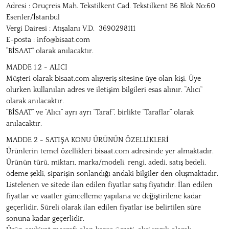
Adresi : Oruçreis Mah. Tekstilkent Cad. Tekstilkent B6 Blok No:60
Esenler/İstanbul
Vergi Dairesi : Atışalanı V.D. 3690298111
E-posta :
info@bisaat.com
“BİSAAT” olarak anılacaktır.
MADDE 1.2 - ALICI
Müşteri olarak bisaat.com alışveriş sitesine üye olan kişi. Üye
olurken kullanılan adres ve iletişim bilgileri esas alınır. “Alıcı”
olarak anılacaktır.
“BİSAAT” ve “Alıcı” ayrı ayrı “Taraf”, birlikte “Taraflar” olarak
anılacaktır.
MADDE 2 - SATIŞA KONU ÜRÜNÜN ÖZELLİKLERİ
Ürünlerin temel özellikleri bisaat.com adresinde yer almaktadır.
Ürünün türü, miktarı, marka/modeli, rengi, adedi, satış bedeli,
ödeme şekli, siparişin sonlandığı andaki bilgiler den oluşmaktadır.
Listelenen ve sitede ilan edilen fiyatlar satış fiyatıdır. İlan edilen
fiyatlar ve vaatler güncelleme yapılana ve değiştirilene kadar
geçerlidir. Süreli olarak ilan edilen fiyatlar ise belirtilen süre
sonuna kadar geçerlidir.