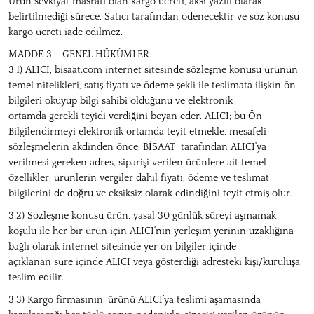
Ürün sevkiyat masrafı olan kargo ücreti, aksi yazılı olarak
belirtilmediği sürece, Satıcı tarafından ödenecektir ve söz konusu
kargo ücreti iade edilmez.
MADDE 3 - GENEL HÜKÜMLER
3.1) ALICI, bisaat.com internet sitesinde sözleşme konusu ürünün
temel nitelikleri, satış fiyatı ve ödeme şekli ile teslimata ilişkin ön
bilgileri okuyup bilgi sahibi olduğunu ve elektronik
ortamda gerekli teyidi verdiğini beyan eder. ALICI; bu Ön
Bilgilendirmeyi elektronik ortamda teyit etmekle, mesafeli
sözleşmelerin akdinden önce, BİSAAT tarafından ALICI'ya
verilmesi gereken adres, siparişi verilen ürünlere ait temel
özellikler, ürünlerin vergiler dahil fiyatı, ödeme ve teslimat
bilgilerini de doğru ve eksiksiz olarak edindiğini teyit etmiş olur.
3.2) Sözleşme konusu ürün, yasal 30 günlük süreyi aşmamak
koşulu ile her bir ürün için ALICI'nın yerleşim yerinin uzaklığına
bağlı olarak internet sitesinde yer ön bilgiler içinde
açıklanan süre içinde ALICI veya gösterdiği adresteki kişi/kuruluşa
teslim edilir.
3.3) Kargo firmasının, ürünü ALICI’ya teslimi aşamasında