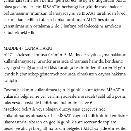
yansıması tamamen banka işlem süreci ile ilgili olduğundan, ALICI,
olası gecikmeler için BİSAAT’in herhangi bir şekilde müdahalede
bulunmasının mümkün olamayacağını ve BİSAAT tarafından kredi
kartına iade edilen tutarın banka tarafından ALICI hesabına
yansıtılmasının ortalama 2 ile 3 haftayı bulabileceğini şimdiden
kabul etmektedir.
MADDE 4- CAYMA HAKKI
ALICI, sözleşme konusu ürünün, 5. Maddede sayılı cayma hakkının
kullanılamayacağı ürünler arasında olmaması halinde, kendisine
veya gösterdiği adresteki kişi/kuruluşa tesliminden itibaren 14 gün
içinde hiçbir sebep göstermek zorunda olmaksızın cayma hakkına
sahiptir.
Cayma hakkının kullanılması için 14 günlük süre içinde BİSAAT’in
yukarıda bilgilerine yer verilmiş adreslerine iadeli taahhütlü posta,
faks veya eposta ile bildirimde bulunulması ve 6.
Maddede belirtili veya olağan düzeyi aşan çerçevesinde
kullanılmamış olması şarttır. BİSAAT, cayma bildiriminin kendisine
ulaşmasında itibaren en geç 14 günlük süre içerisinde toplam
bedeli ve alıcıyı borç altına sokan belgeleri ALICI’ya iade etmek ile,