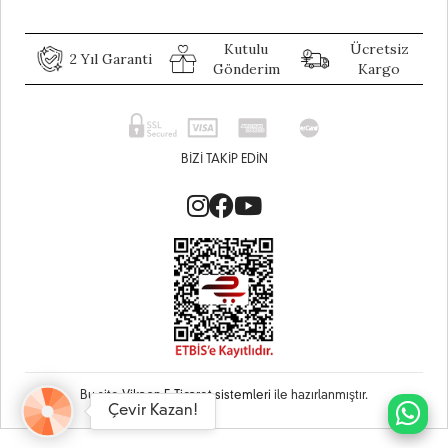
Kutulu
Ücretsiz
2 Yıl Garanti
Gönderim
Kargo
BIZI TAKIP EDIN
Bu site
Vikaon E-Ticaret sistemleri
ile hazırlanmıştır.
Çevir Kazan!