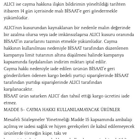
ALICI ise cayma hakkına ilişkin bildirimin yöneltildiği tarihten
itibaren 14 gün içerisinde malı BİSAAT’e geri göndermekle
yükümlüdür.
ALICI’nın kusurundan kaynaklanan bir nedenle malın değerinde
bir azalma olursa veya iade imkânsızlaşırsa ALICI kusuru oranında
BİSAAT’in zararlarını tazmin etmekle yükümlüdür. Cayma
hakkının kullanılması nedeniyle BİSAAT tarafından düzenlenen
kampanya limit tutarının altına düşülmesi halinde kampanya
kapsamında faydalanılan indirim miktarı iptal edilir.
Cayma hakkı nedeniyle iade edilen ürünün BİSAAT’e geri
gönderilirken ödenen kargo bedeli yurtiçi siparişlerinde BİSAAT
tarafından yurtdışı siparişlerinde ALICI tarafından
karşılanacaktır.
BİSAAT ürün satarken ALICI' dan tahsil ettiği kargo ücretini iade
etmez.
MADDE 5- CAYMA HAKKI KULLANILAMAYACAK ÜRÜNLER
Mesafeli Sözleşmeler Yönetmeliği Madde 15 kapsamında ambalajı
açılmış ve iadesi sağlık ve hijyen gerekçeleri ile kabul edilemeyecek
ürünlerde (örneğin küpe, takı ve