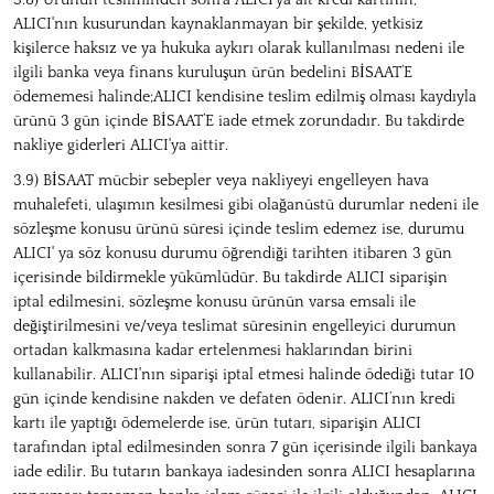
3.8) Ürünün tesliminden sonra ALICI'ya ait kredi kartının,
ALICI'nın kusurundan kaynaklanmayan bir şekilde, yetkisiz
kişilerce haksız ve ya hukuka aykırı olarak kullanılması nedeni ile
ilgili banka veya finans kuruluşun ürün bedelini BİSAAT’E
ödememesi halinde;ALICI kendisine teslim edilmiş olması kaydıyla
ürünü 3 gün içinde BİSAAT’E iade etmek zorundadır. Bu takdirde
nakliye giderleri ALICI'ya aittir.
3.9) BİSAAT mücbir sebepler veya nakliyeyi engelleyen hava
muhalefeti, ulaşımın kesilmesi gibi olağanüstü durumlar nedeni ile
sözleşme konusu ürünü süresi içinde teslim edemez ise, durumu
ALICI' ya söz konusu durumu öğrendiği tarihten itibaren 3 gün
içerisinde bildirmekle yükümlüdür. Bu takdirde ALICI siparişin
iptal edilmesini, sözleşme konusu ürünün varsa emsali ile
değiştirilmesini ve/veya teslimat süresinin engelleyici durumun
ortadan kalkmasına kadar ertelenmesi haklarından birini
kullanabilir. ALICI'nın siparişi iptal etmesi halinde ödediği tutar 10
gün içinde kendisine nakden ve defaten ödenir. ALICI’nın kredi
kartı ile yaptığı ödemelerde ise, ürün tutarı, siparişin ALICI
tarafından iptal edilmesinden sonra 7 gün içerisinde ilgili bankaya
iade edilir. Bu tutarın bankaya iadesinden sonra ALICI hesaplarına