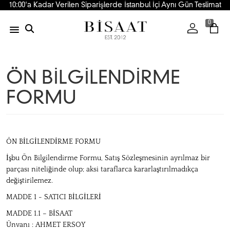
10:00'a Kadar Verilen Siparişlerde İstanbul İçi Aynı Gün Teslimat
0
ÖN BİLGİLENDİRME
FORMU
ÖN BİLGİLENDİRME FORMU
İşbu Ön Bilgilendirme Formu, Satış Sözleşmesinin ayrılmaz bir
parçası niteliğinde olup; aksi taraflarca kararlaştırılmadıkça
değiştirilemez.
MADDE 1 - SATICI BİLGİLERİ
MADDE 1.1 – BİSAAT
Ünvanı : AHMET ERSOY