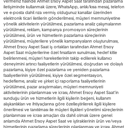
vermeniz halinde Ahmet Ersoy Aspet Saat tarafından pazarlama
iletişiminde kullanmak üzere, WhatsApp, anlık/kısa mesaj, telefon
ve e-posta dahil rıza vermiş olduğunuz kanallar üzerinden
elektronik ticari iletilerin gönderilmesi, müşteri memnuniyetine
yönelik aktivitelerin yürütülmesi, pazarlama analiz çalışmalarının
yürütülmesi, reklam, kampanya promosyon süreçlerinin
yürütülmesi, ürün ve hizmetlerin pazarlama süreçlerinin
yürütülmesi, müşterilere yönelik kampanyaların oluşturulması,
Ahmet Ersoy Aspet Saat iş ortakları tarafından Ahmet Ersoy
Aspet Saat müşterilerine özel fırsatların sunulması, hedef kitle
belirlenmesi, müşteri hareketlerinin takip edilerek kullanıcı
deneyimini artırıcı faaliyetlerin yürütülmesi, doğrudan ve dolaylı
pazarlama, kişiye özel pazarlama ve yeniden pazarlama
faaliyetlerinin yürütülmesi, kişiye özel segmentasyon,
hedefleme, analiz ve şirket içi raporlama faaliyetlerinin
yürütülmesi, pazar araştırmaları, müşteri memnuniyeti
aktivitelerinin planlanması ve icrası, Ahmet Ersoy Aspet Saat’in
sunduğu ürün ve hizmetlerin ilgili kişilerin beğeni, kullanım
alışkanlıkları ve ihtiyaçlarına göre özelleştirilerek ilgili kişilere
önerilmesi ve tanıtılması ile müşteri ilişkileri yönetimi süreçlerinin
planlanması ve icrası amaçları da dahil olmak üzere genel
anlamda Ahmet Ersoy Aspet Saat ve iştiraklerinin ürün ve/veya
hizmetlerinin pazarlama süreçlerinin planlanması ve icrası, Ahmet