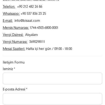
Telefon:
+90 212 482 26 86
Whatsapp:
+90 537 836 23 25
E-mail:
info@bisaat.com
Mersis Numarası:
1744-4303-6800-0001
Vergi Dairesi:
Atışalanı
Vergi Numarası:
3690298111
Mesai Saatleri:
Hafta içi her gün / 09:00 - 18:00
İletişim Formu
İsminiz *
E-posta Adresi *