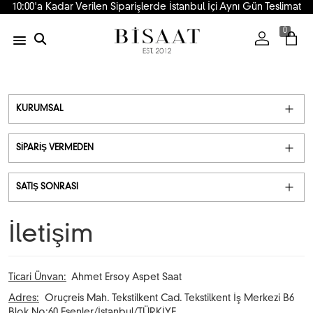
10:00'a Kadar Verilen Siparişlerde İstanbul İçi Aynı Gün Teslimat
0
KURUMSAL
SIPARIŞ VERMEDEN
SATIŞ SONRASI
İletişim
Ticari Ünvan:
Ahmet Ersoy Aspet Saat
Adres:
Oruçreis Mah. Tekstilkent Cad. Tekstilkent İş Merkezi B6
Blok No:60 Esenler/İstanbul/TÜRKİYE