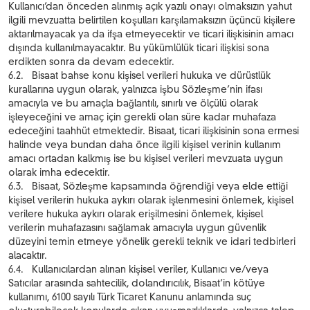
Kullanıcı’dan önceden alınmış açık yazılı onayı olmaksızın yahut
ilgili mevzuatta belirtilen koşulları karşılamaksızın üçüncü kişilere
aktarılmayacak ya da ifşa etmeyecektir ve ticari ilişkisinin amacı
dışında kullanılmayacaktır. Bu yükümlülük ticari ilişkisi sona
erdikten sonra da devam edecektir.
6.2. Bisaat bahse konu kişisel verileri hukuka ve dürüstlük
kurallarına uygun olarak, yalnızca işbu Sözleşme’nin ifası
amacıyla ve bu amaçla bağlantılı, sınırlı ve ölçülü olarak
işleyeceğini ve amaç için gerekli olan süre kadar muhafaza
edeceğini taahhüt etmektedir. Bisaat, ticari ilişkisinin sona ermesi
halinde veya bundan daha önce ilgili kişisel verinin kullanım
amacı ortadan kalkmış ise bu kişisel verileri mevzuata uygun
olarak imha edecektir.
6.3. Bisaat, Sözleşme kapsamında öğrendiği veya elde ettiği
kişisel verilerin hukuka aykırı olarak işlenmesini önlemek, kişisel
verilere hukuka aykırı olarak erişilmesini önlemek, kişisel
verilerin muhafazasını sağlamak amacıyla uygun güvenlik
düzeyini temin etmeye yönelik gerekli teknik ve idari tedbirleri
alacaktır.
6.4. Kullanıcılardan alınan kişisel veriler, Kullanıcı ve/veya
Satıcılar arasında sahtecilik, dolandırıcılık, Bisaat’in kötüye
kullanımı, 6100 sayılı Türk Ticaret Kanunu anlamında suç