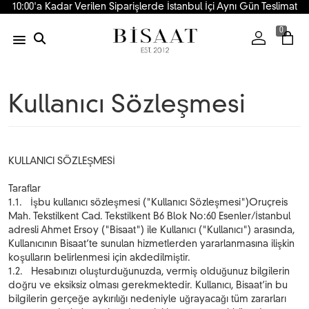
10:00'a Kadar Verilen Siparişlerde İstanbul İçi Aynı Gün Teslimat
0
Kullanıcı Sözleşmesi
KULLANICI SÖZLEŞMESİ
Taraflar
1.1. İşbu kullanıcı sözleşmesi ("Kullanıcı Sözleşmesi")Oruçreis
Mah. Tekstilkent Cad. Tekstilkent B6 Blok No:60 Esenler/İstanbul
adresli Ahmet Ersoy ("Bisaat") ile Kullanıcı ("Kullanıcı") arasında,
Kullanıcının Bisaat’te sunulan hizmetlerden yararlanmasına ilişkin
koşulların belirlenmesi için akdedilmiştir.
1.2. Hesabınızı oluşturduğunuzda, vermiş olduğunuz bilgilerin
doğru ve eksiksiz olması gerekmektedir. Kullanıcı, Bisaat’in bu
bilgilerin gerçeğe aykırılığı nedeniyle uğrayacağı tüm zararları