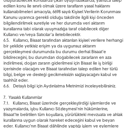
oluşturabilecek konularda çıkan uyuşmazlıklarda, yalnızca talep
edilen konu ile sınırlı olmak üzere tarafların yasal haklarını
kullanabilmeleri amacıyla, 6698 sayılı Kişisel Verilerin Korunması
Kanunu uyarınca gerekli olduğu takdirde ilgili kişi önceden
bilgilendirilmek suretiyle ve her durumda veri aktarım
kurallarına tabi olarak uyuşmazlığa taraf olabilecek diğer
Kullanıcı ve/veya Satıcılar'a iletebilecektir.
6.5. Kullanıcı, Bisaat tarafından aktarılan kişisel verilere herhangi
bir şekilde yetkisiz erişim ya da uygunsuz aktarım
gerçekleşmesi durumunda bu durumu derhal Bisaat’e
bildireceğini, bu durumdan doğabilecek zararların en aza
indirilmesi, doğan zararın giderilmesi için Bisaat ile iş birliği
içerisinde olacağını ve Bisaat tarafından talep edilen her türlü
bilgi, belge ve desteği gecikmeksizin sağlayacağını kabul ve
taahhüt eder.
6.6. Detaylı bilgi için Aydınlatma Metnimizi inceleyebilirsiniz.
7. Yasaklı Kullanımlar
7.1. Kullanıcı, Bisaat üzerinde gerçekleştirdiği işlemlerde ve
yazışmalarda, işbu Kullanıcı Sözleşmesi'nin hükümlerine,
Bisaat’te belirtilen tüm koşullara, yürürlükteki mevzuata ve ahlak
kurallarına uygun olarak hareket edeceğini kabul ve beyan
eder. Kullanıcı’nın Bisaat dâhilinde yaptığı işlem ve eylemlere