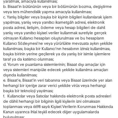
yaratmak, amacıyla kullanılması;
b. Bisaat’in bütününün veya bir bölümünün bozma, değiştirme
veya ters mühendislik yapma amacıyla kullanılması;
c. Yanlış bilgiler veya başka bir kişinin bilgileri kullanılarak işlem
yapılması, yanlış veya yanıltıcı ikametgâh adresi, elektronik
posta adresi, iletişim, ödeme veya hesap bilgileri de dahil
yanlış veya yanıltıcı kişisel veriler kullanmak suretiyle gerçek
olmayan Kullanıcı hesapları oluşturulması ve bu hesapların
Kullanıcı Sözleşmesi'ne veya yürürlükte mevzuata aykırı şekilde
kullanılması, başka bir Kullanıcı’nın hesabının izinsiz kullanılması,
başka birinin yerine geçilerek ya da yanlış bir isimle işlemlere
taraf ya da katılımcı olunması;
d. Yorum ve puanlama sistemlerinin; Bisaat dışı amaçlar için
veya sistemleri manipüle edecek şekilde kullanılma amaçları
dışında kullanılması;
e. Bisaat’e, Bisaat’in veri tabanına veya Bisaat üzerinde yer alan
herhangi bir içeriğe zarar verici şekilde virüs veya herhangi
başka bir teknoloji yayılması;
f. Kullanıcılar veya Satıcılar hakkında elektronik posta adresleri
de dâhil herhangi bir bilginin ilgili kişilerin izni olmaksızın
toplanması veya 6698 sayılı Kişisel Verilerin Korunması Hakkında
Kanun uyarınca ihlal teşkil edecek diğer uygulamalarda
bulunulması;