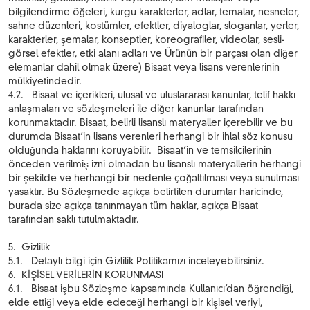
bilgilendirme öğeleri, kurgu karakterler, adlar, temalar, nesneler,
sahne düzenleri, kostümler, efektler, diyaloglar, sloganlar, yerler,
karakterler, şemalar, konseptler, koreografiler, videolar, sesli-
görsel efektler, etki alanı adları ve Ürünün bir parçası olan diğer
elemanlar dahil olmak üzere) Bisaat veya lisans verenlerinin
mülkiyetindedir.
4.2. Bisaat ve içerikleri, ulusal ve uluslararası kanunlar, telif hakkı
anlaşmaları ve sözleşmeleri ile diğer kanunlar tarafından
korunmaktadır. Bisaat, belirli lisanslı materyaller içerebilir ve bu
durumda Bisaat’in lisans verenleri herhangi bir ihlal söz konusu
olduğunda haklarını koruyabilir. Bisaat’in ve temsilcilerinin
önceden verilmiş izni olmadan bu lisanslı materyallerin herhangi
bir şekilde ve herhangi bir nedenle çoğaltılması veya sunulması
yasaktır. Bu Sözleşmede açıkça belirtilen durumlar haricinde,
burada size açıkça tanınmayan tüm haklar, açıkça Bisaat
tarafından saklı tutulmaktadır.
5. Gizlilik
5.1. Detaylı bilgi için Gizlilik Politikamızı inceleyebilirsiniz.
6. KİŞİSEL VERİLERİN KORUNMASI
6.1. Bisaat işbu Sözleşme kapsamında Kullanıcı’dan öğrendiği,
elde ettiği veya elde edeceği herhangi bir kişisel veriyi,