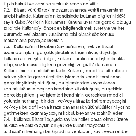
ilişkin hukuki ve cezai sorumluluk kendisine aittir.
7.2. Bisaat, yürürlükteki mevzuat uyarınca yetkili makamların
talebi halinde, Kullanıcı’nın kendisinde bulunan bilgilerini 6698
sayılı Kişisel Verilerin Korunması Kanunu uyarınca gerekli olduğu
takdirde Kullanıcı’yı önceden bilgilendirmek suretiyle ve her
durumda veri aktarım kurallarına tabi olarak söz konusu
makamlarla paylaşabilecektir.
7.3. Kullanıcı’nın Hesabım Sayfası'na erişmek ve Bisaat
üzerinden işlem gerçekleştirebilmek için ihtiyaç duyduğu
kullanıcı adı ve şifre bilgisi, Kullanıcı tarafından oluşturulmakta
olup, söz konusu bilgilerin güvenliği ve gizliliği tamamen
Kullanıcı’nın sorumluluğundadır. Kullanıcı, kendisine ait kullanıcı
adı ve şifre ile gerçekleştirilen işlemlerin kendisi tarafından
gerçekleştirilmiş olduğunu, bu işlemlerden kaynaklanan
sorumluluğunun peşinen kendisine ait olduğunu, bu şekilde
gerçekleştirilen iş ve işlemleri kendisinin gerçekleştirmediği
yolunda herhangi bir def'i ve/veya itiraz ileri süremeyeceğini
ve/veya bu def'i veya itiraza dayanarak yükümlülüklerini yerine
getirmekten kaçınmayacağını kabul, beyan ve taahhüt eder.
7.4. Kullanıcı, Bisaat’i aşağıda sayılan haller başta olmak üzere
hukuka ve ahlaka aykırı bir şekilde kullanılmayacaktır:
a. Bisaat’in herhangi bir kişi adına veritabanı, kayıt veya rehber