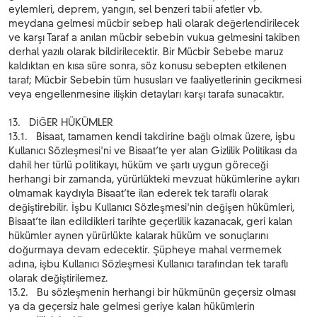
eylemleri, deprem, yangın, sel benzeri tabii afetler vb.
meydana gelmesi mücbir sebep hali olarak değerlendirilecek
ve karşı Taraf a anılan mücbir sebebin vukua gelmesini takiben
derhal yazılı olarak bildirilecektir. Bir Mücbir Sebebe maruz
kaldıktan en kısa süre sonra, söz konusu sebepten etkilenen
taraf; Mücbir Sebebin tüm hususları ve faaliyetlerinin gecikmesi
veya engellenmesine ilişkin detayları karşı tarafa sunacaktır.
13. DİĞER HÜKÜMLER
13.1. Bisaat, tamamen kendi takdirine bağlı olmak üzere, işbu
Kullanıcı Sözleşmesi'ni ve Bisaat’te yer alan Gizlilik Politikası da
dahil her türlü politikayı, hüküm ve şartı uygun göreceği
herhangi bir zamanda, yürürlükteki mevzuat hükümlerine aykırı
olmamak kaydıyla Bisaat’te ilan ederek tek taraflı olarak
değiştirebilir. İşbu Kullanıcı Sözleşmesi'nin değişen hükümleri,
Bisaat’te ilan edildikleri tarihte geçerlilik kazanacak, geri kalan
hükümler aynen yürürlükte kalarak hüküm ve sonuçlarını
doğurmaya devam edecektir. Şüpheye mahal vermemek
adına, işbu Kullanıcı Sözleşmesi Kullanıcı tarafından tek taraflı
olarak değiştirilemez.
13.2. Bu sözleşmenin herhangi bir hükmünün geçersiz olması
ya da geçersiz hale gelmesi geriye kalan hükümlerin