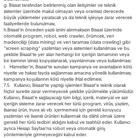
g. Bisaat tarafından belirlenmiş olan iletişimler ve teknik
sistemler üzerinde makul olmayan veya orantısız derecede
büyük yüklemeler yaratacak ya da teknik işleyişe zarar verecek
faaliyetlerde bulunulması,
h.Bisaat’in önceden yazılı iznini alınmaksızın Bisaat üzerinde
otomatik program, robot, web crawler, örümcek, veri
madenciliği (data mining) ve veri taraması (data crawling) gibi
"screen scraping" yazılımları veya sistemleri kullanılması ve bu
şekilde Bisaat’te yer alan herhangi bir içeriğin tamamının veya
bir kısmının izinsiz kopyalanarak, yayınlanması veya kullanılması;
i. Hizmetler'in, Bisaat’te sunulan kampanya ve avantajların kötü
niyetle ve haksız fayda sağlanması amacına yönelik kullanılması,
kampanya koşullarının kötü niyetle ihlal edilmesi.
7.5. Kullanıcı, Bisaat’te yaptığı işlemleri Bisaat’e teknik olarak
hiçbir surette zarar vermeyecek şekilde yürütmekle yükümlüdür.
Kullanıcı, Bisaat’e sağlayacağı tüm bilgi, içerik, materyal ve sair
içeriğin sisteme zarar verecek her türlü program, virüs, yazılım,
lisansız ürün, truva atı vb. içermemesi için gerekli koruyucu
yazılımları ve lisanslı ürünleri kullanmak da dâhil olmak üzere
gerekli her türlü tedbiri aldığını kabul ve taahhüt eder. Kullanıcı
ayrıca Hesap Sayfası'na robot veya otomatik giriş
yöntemleriyle girmeyeceğini kabul eder.