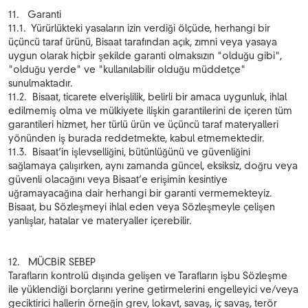
11. Garanti
11.1. Yürürlükteki yasaların izin verdiği ölçüde, herhangi bir
üçüncü taraf ürünü, Bisaat tarafından açık, zımni veya yasaya
uygun olarak hiçbir şekilde garanti olmaksızın "olduğu gibi",
"olduğu yerde" ve "kullanılabilir olduğu müddetçe"
sunulmaktadır.
11.2. Bisaat, ticarete elverişlilik, belirli bir amaca uygunluk, ihlal
edilmemiş olma ve mülkiyete ilişkin garantilerini de içeren tüm
garantileri hizmet, her türlü ürün ve üçüncü taraf materyalleri
yönünden iş burada reddetmekte, kabul etmemektedir.
11.3. Bisaat’in işlevselliğini, bütünlüğünü ve güvenliğini
sağlamaya çalışırken, aynı zamanda güncel, eksiksiz, doğru veya
güvenli olacağını veya Bisaat’e erişimin kesintiye
uğramayacağına dair herhangi bir garanti vermemekteyiz.
Bisaat, bu Sözleşmeyi ihlal eden veya Sözleşmeyle çelişen
yanlışlar, hatalar ve materyaller içerebilir.
12. MÜCBİR SEBEP
Tarafların kontrolü dışında gelişen ve Tarafların işbu Sözleşme
ile yüklendiği borçlarını yerine getirmelerini engelleyici ve/veya
geciktirici hallerin örneğin grev, lokavt, savaş, iç savaş, terör