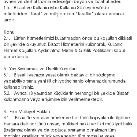
aynen ve derhal tazmin edeceğini beyan ve taahhüt eder.
1.3. Bisaat ve Kullanıcı işbu Kullanıcı Sözleşmesi'nde
münferiden "Taraf" ve müştereken "Taraflar" olarak anılacak
lardır.
Konu
2.1. Lütfen hizmetlerimizi kullanmadan önce bu koşulları dikkatli
bir şekilde okuyunuz. Bisaat Hizmetlerini kullanarak, Kullanıcı
Hizmet Koşulları, Aydınlatma Metni & Gizlilik Politikasını kabul
etmektesiniz.
3. Yaş Sınırlaması ve Üyelik Koşulları
3.1. Bisaat’i yalnızca yasal olarak bağlayıcı bir sözleşme
yapabiliyorsanız yani fiil ehliyetine sahip olmanız durumunda
kullanabilirsiniz.
3.2. Ayrıca, 18 yaşından küçüklerin herhangi bir şekilde Bisaat’i
kullanmasına veya erişimine izin verilmemektedir.
4. Fikri Mülkiyet Hakları
4.1. Bisaat’te yer alan ürünler ve her türlü kopyaları ile ilgili ve
bunlara dair her türlü unvan, mülkiyet hakkı ve fikri mülkiyet hakkı
(bağımsız olarak ya da topluca, sınırlama olmaksızın tüm
metinler, grafikler, müzik veya sesler, tüm mesajlar veya