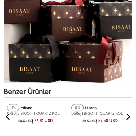
Benzer Ürünler
Bigotti Milano
Bigotti Milano
15%
15%
0720-5 BIGOTTI QUARTZ KOL
0586-1 BIGOTTI QUARTZ KOL
SAATİ
SAATİ
76,81 USD
59,30 USD
90,37 USD
69,77 USD