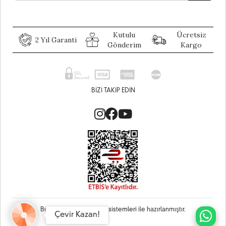
Kutulu
Ücretsiz
2 Yıl Garanti
Gönderim
Kargo
BIZI TAKIP EDIN
Bu site
Vikaon E-Ticaret sistemleri
ile hazırlanmıştır.
Çevir Kazan!