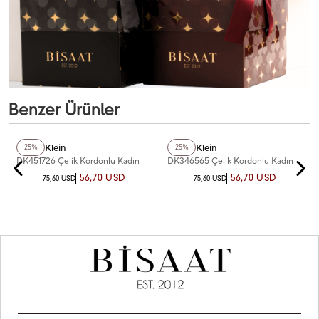
Benzer Ürünler
Daniel Klein
Daniel Klein
25%
25%
DK451726 Çelik Kordonlu Kadın
DK346565 Çelik Kordonlu Kadın
Kol Saati
Kol Saati
56,70 USD
56,70 USD
75,60 USD
75,60 USD