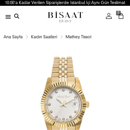
10:00'a Kadar Verilen Siparişlerde İstanbul İçi Aynı Gün Teslimat
0
Ana Sayfa
Kadın Saatleri
Mathey Tissot