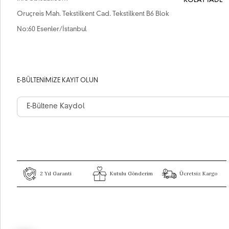
KOLAY İADE
Oruçreis Mah. Tekstilkent Cad. Tekstilkent B6 Blok
No:60 Esenler/İstanbul
E-BÜLTENIMIZE KAYIT OLUN
2 Yıl Garanti
Kutulu Gönderim
Ücretsiz Kargo