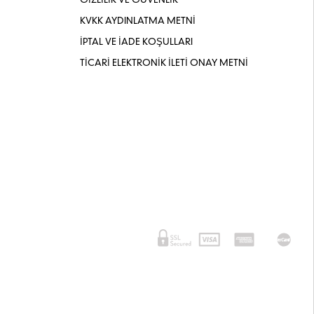
GİZLİLİK VE GÜVENLİK
KVKK AYDINLATMA METNİ
İPTAL VE İADE KOŞULLARI
TİCARİ ELEKTRONİK İLETİ ONAY METNİ