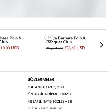
bara Polo &
Santa Barbara Polo &
15%
Club
Racquet Club
-3 SANTA BARBARA POLO
SB.4.1009.5 SANTA BARBARA POLO
110,00 USD
238,60 USD
280,70 USD
 CLUB KOL SAATİ
& RACQUET CLUB KOL SAATİ
SÖZLEŞMELER
KULLANICI SÖZLEŞMESİ
ÖN BİLGİLENDİRME FORMU
MESAFELİ SATIŞ SÖZLEŞMESİ