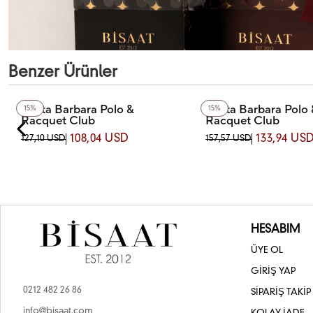
Benzer Ürünler
Santa Barbara Polo &
Santa Barbara Polo 
15%
15%
Racquet Club
Racquet Club
SB.1.10391.4 SANTA BARBARA POLO
SB.4.10036-1 SANTA BA
108,04 USD
133,94 US
127,10 USD
157,57 USD
& RACQUET CLUB KOL SAATİ
& RACQUET CLUB KOL S
HESABIM
ÜYE OL
GİRİŞ YAP
0212 482 26 86
SİPARİŞ TAKİP
info@bisaat.com