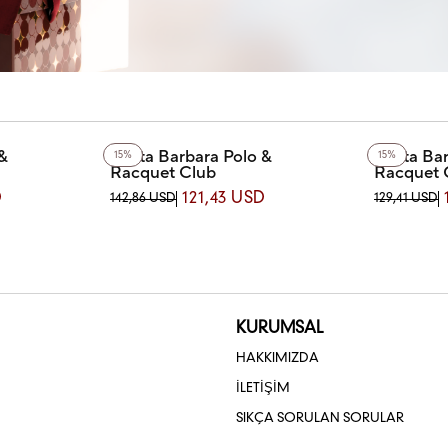
&
Santa Barbara Polo &
Santa Bar
15%
15%
Racquet Club
Racquet 
RBARA POLO
SB.1.10675-1 SANTA BARBARA POLO
SB.1.10593
D
121,43 USD
142,86 USD
129,41 USD
AATİ
& RACQUET CLUB KOL SAATİ
& RACQUET
KURUMSAL
HAKKIMIZDA
İLETİŞİM
SIKÇA SORULAN SORULAR