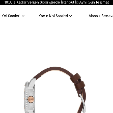
10:00'a Kadar Verilen Siparişlerde İstanbul İçi Aynı Gün Teslimat
 Kol Saatleri
Kadın Kol Saatleri
1 Alana 1 Bedav