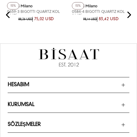
Bigotti Milano
Bigotti Milano
15%
15%
0659-3 BIGOTTI QUARTZ KOL
0584-4 BIGOTTI QUARTZ KOL
SAATİ
SAATİ
75,02 USD
83,42 USD
88,26 USD
98,14 USD
HESABIM
KURUMSAL
SÖZLEŞMELER