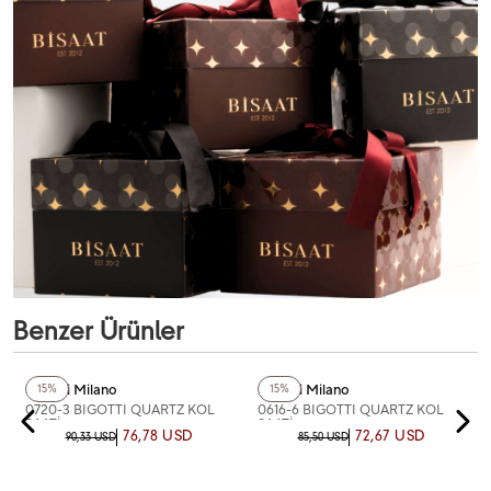
Benzer Ürünler
Bigotti Milano
Bigotti Milano
15%
15%
0720-3 BIGOTTI QUARTZ KOL
0616-6 BIGOTTI QUARTZ KOL
SAATİ
SAATİ
76,78 USD
72,67 USD
90,33 USD
85,50 USD