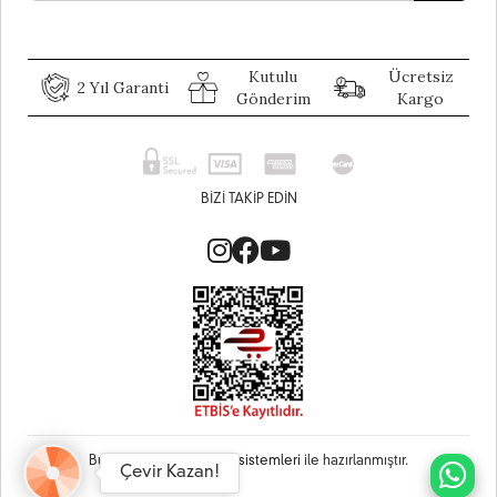
Kutulu
Ücretsiz
2 Yıl Garanti
Gönderim
Kargo
BIZI TAKIP EDIN
Bu site
Vikaon E-Ticaret sistemleri
ile hazırlanmıştır.
Çevir Kazan!