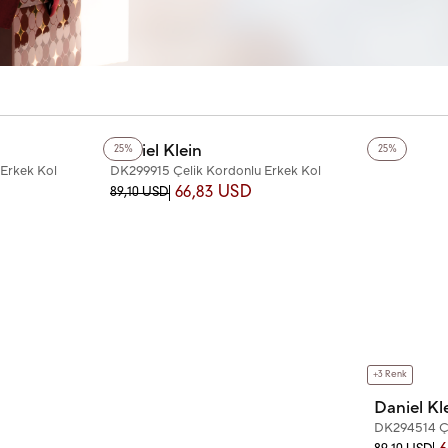
+2
Renk
Daniel Klein
25%
25%
Erkek Kol
DK299915 Çelik Kordonlu Erkek Kol
Saati
66,83 USD
89,10 USD
+3
Renk
Daniel Kl
DK294514 Çe
Saati