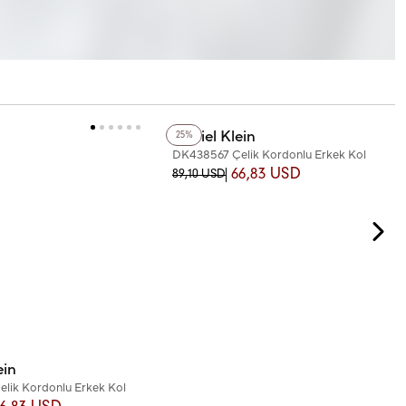
+3
Renk
Daniel Klein
25%
DK438567 Çelik Kordonlu Erkek Kol
Saati
66,83 USD
89,10 USD
ein
lik Kordonlu Erkek Kol