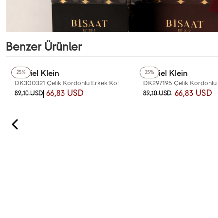
Benzer Ürünler
+4
Renk
+2
Renk
Daniel Klein
Daniel Klein
25%
25%
DK300321 Çelik Kordonlu Erkek Kol
DK297195 Çelik Kordonlu 
Saati
Saati
66,83 USD
66,83 USD
89,10 USD
89,10 USD