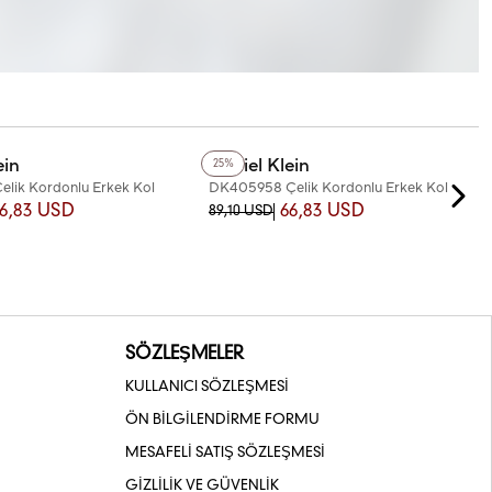
+2
Renk
ein
Daniel Klein
25%
lik Kordonlu Erkek Kol
DK405958 Çelik Kordonlu Erkek Kol
Saati
6,83 USD
66,83 USD
89,10 USD
SÖZLEŞMELER
KULLANICI SÖZLEŞMESİ
ÖN BİLGİLENDİRME FORMU
MESAFELİ SATIŞ SÖZLEŞMESİ
GİZLİLİK VE GÜVENLİK