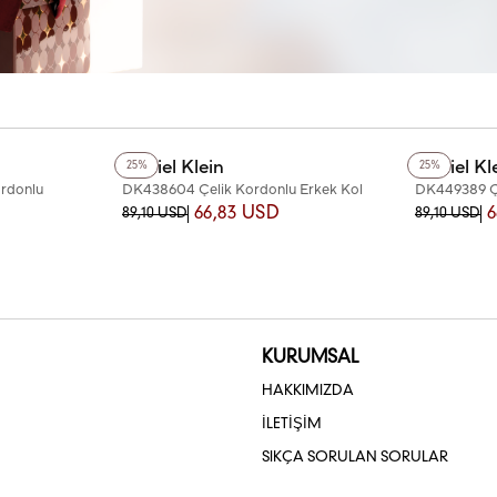
+2
Renk
+2
Renk
Daniel Klein
Daniel Kl
25%
25%
rdonlu
DK438604 Çelik Kordonlu Erkek Kol
DK449389 Çe
Saati
Saati
66,83 USD
6
89,10 USD
89,10 USD
KURUMSAL
HAKKIMIZDA
İLETİŞİM
SIKÇA SORULAN SORULAR