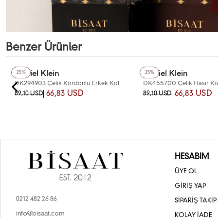
Benzer Ürünler
Daniel Klein
Daniel Klein
25%
25%
DK294903 Çelik Kordonlu Erkek Kol
DK455700 Çelik Hasır Ko
Saati
Erkek Kol Saati
66,83 USD
66,83 USD
89,10 USD
89,10 USD
HESABIM
ÜYE OL
GİRİŞ YAP
0212 482 26 86
SİPARİŞ TAKİP
info@bisaat.com
KOLAY İADE