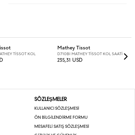
issot
Mathey Tissot
ATHEY TİSSOT KOL
D710BI MATHEY TİSSOT KOL SAATİ
SD
235,31 USD
SÖZLEŞMELER
KULLANICI SÖZLEŞMESİ
ÖN BİLGİLENDİRME FORMU
MESAFELİ SATIŞ SÖZLEŞMESİ