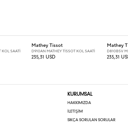
Mathey Tissot
Mathey T
 KOL SAATİ
D910AN MATHEY TİSSOT KOL SAATİ
D810BSV M
SAATİ
235,31 USD
235,31 U
KURUMSAL
HAKKIMIZDA
İLETİŞİM
SIKÇA SORULAN SORULAR