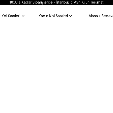
10:00'a Kadar Siparişlerde - İstanbul İçi Aynı Gün Teslimat
 Kol Saatleri
Kadın Kol Saatleri
1 Alana 1 Bedav