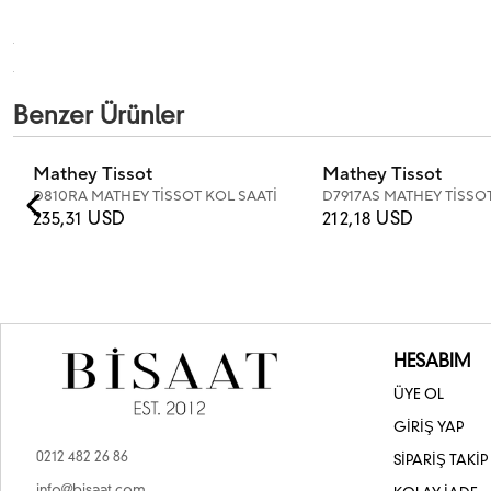
Benzer Ürünler
Mathey Tissot
Mathey Tissot
D810RA MATHEY TİSSOT KOL SAATİ
D7917AS MATHEY TİSSOT
235,31 USD
212,18 USD
HESABIM
ÜYE OL
GİRİŞ YAP
0212 482 26 86
SİPARİŞ TAKİP
info@bisaat.com