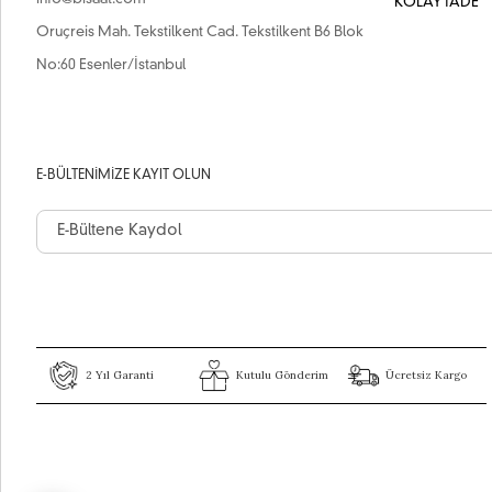
KOLAY İADE
Oruçreis Mah. Tekstilkent Cad. Tekstilkent B6 Blok
No:60 Esenler/İstanbul
E-BÜLTENIMIZE KAYIT OLUN
2 Yıl Garanti
Kutulu Gönderim
Ücretsiz Kargo