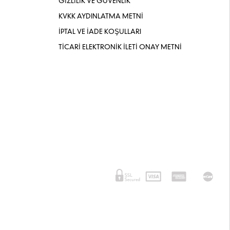
GİZLİLİK VE GÜVENLİK
KVKK AYDINLATMA METNİ
İPTAL VE İADE KOŞULLARI
TİCARİ ELEKTRONİK İLETİ ONAY METNİ