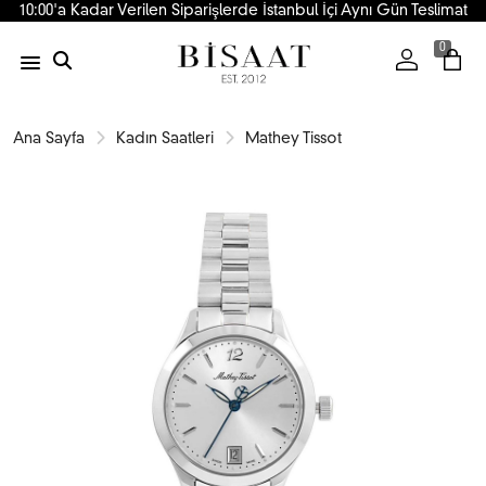
10:00'a Kadar Verilen Siparişlerde İstanbul İçi Aynı Gün Teslimat
0
Ana Sayfa
Kadın Saatleri
Mathey Tissot