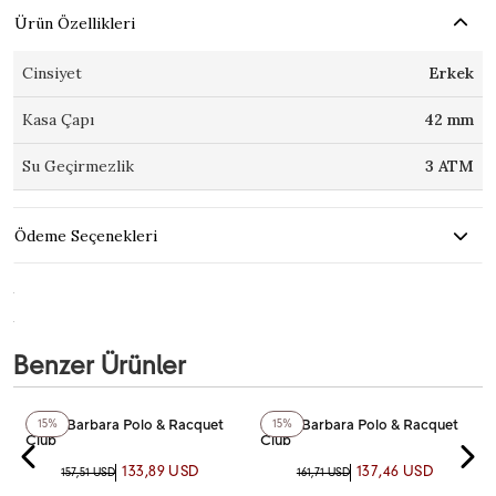
Ürün Özellikleri
Cinsiyet
Erkek
Kasa Çapı
42 mm
Su Geçirmezlik
3 ATM
Ödeme Seçenekleri
Benzer Ürünler
Santa Barbara Polo & Racquet
Santa Barbara Polo & Racquet
15%
15%
Club
Club
SB.1.10705-3 SANTA BARBARA
SB.1.10562-2 SANTA BARBARA
133,89 USD
137,46 USD
157,51 USD
161,71 USD
POLO & RACQUET CLUB KOL
POLO & RACQUET CLUB KOL
SAATİ
SAATİ