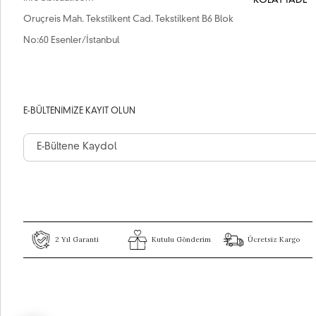
KOLAY İADE
Oruçreis Mah. Tekstilkent Cad. Tekstilkent B6 Blok
No:60 Esenler/İstanbul
E-BÜLTENIMIZE KAYIT OLUN
2 Yıl Garanti
Kutulu Gönderim
Ücretsiz Kargo