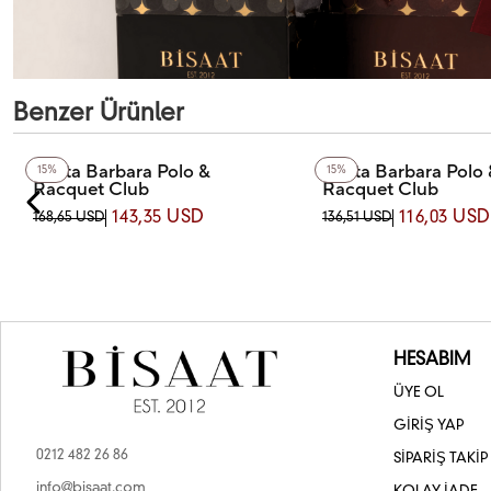
Benzer Ürünler
Santa Barbara Polo &
Santa Barbara Polo 
15%
15%
Racquet Club
Racquet Club
SB.1.10607-2 SANTA BARBARA POLO
SB.1.10711-1 SANTA BAR
143,35 USD
116,03 USD
168,65 USD
136,51 USD
& RACQUET CLUB KOL SAATİ
& RACQUET CLUB KOL S
HESABIM
ÜYE OL
GİRİŞ YAP
0212 482 26 86
SİPARİŞ TAKİP
info@bisaat.com