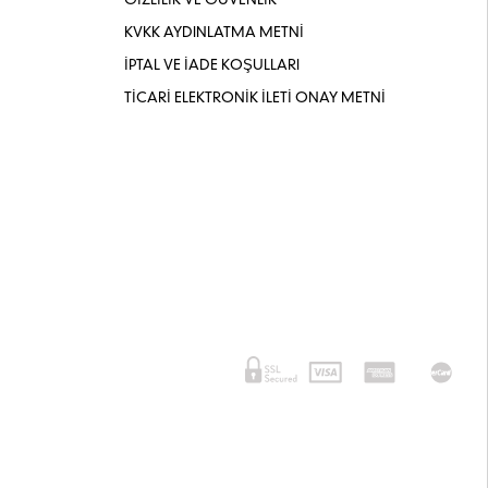
GİZLİLİK VE GÜVENLİK
KVKK AYDINLATMA METNİ
İPTAL VE İADE KOŞULLARI
TİCARİ ELEKTRONİK İLETİ ONAY METNİ