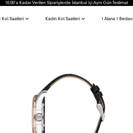
10:00'a Kadar Verilen Siparişlerde İstanbul İçi Aynı Gün Teslimat
 Kol Saatleri
Kadın Kol Saatleri
1 Alana 1 Bedav