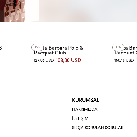
&
Santa Barbara Polo &
Santa Bar
15%
15%
Racquet Club
Racquet 
BARA POLO
SB.1.10391.1 SANTA BARBARA POLO &
SB.8.10001
108,00 USD
127,06 USD
150,16 USD
AATİ
RACQUET CLUB KOL SAATİ
POLO & RA
KURUMSAL
HAKKIMIZDA
İLETİŞİM
SIKÇA SORULAN SORULAR