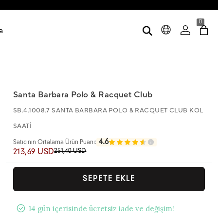
0
a
Santa Barbara Polo & Racquet Club
SB.4.1008.7 SANTA BARBARA POLO & RACQUET CLUB KOL
SAATİ
4.6
Satıcının Ortalama Ürün Puanı:
251,40 USD
213,69 USD
SEPETE EKLE
14 gün içerisinde ücretsiz iade ve değişim!