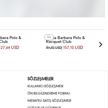
bara Polo &
Santa Barbara Polo &
15%
Club
Racquet Club
-5 SANTA BARBARA
SB.1.10622-3 SANTA BARBARA POLO
127,64 USD
157,10 USD
184,82 USD
CQUET CLUB KOL SAATİ
& RACQUET CLUB KOL SAATİ
SÖZLEŞMELER
KULLANICI SÖZLEŞMESİ
ÖN BİLGİLENDİRME FORMU
MESAFELİ SATIŞ SÖZLEŞMESİ