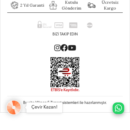
Kutulu
Ücretsiz
2 Yıl Garanti
Gönderim
Kargo
BIZI TAKIP EDIN
Bu site
Vikaon E-Ticaret sistemleri
ile hazırlanmıştır.
Çevir Kazan!