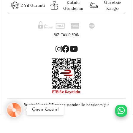
Kutulu
Ücretsiz
2 Yıl Garanti
Gönderim
Kargo
BIZI TAKIP EDIN
Bu site
Vikaon E-Ticaret sistemleri
ile hazırlanmıştır.
Çevir Kazan!