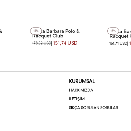
Santa Barbara Polo &
&
Santa Bar
15%
15%
Racquet Club
Racquet 
SB.1.10678-1 SANTA BARBARA POLO
ARBARA POLO
SB.1.10562
151,74 USD
D
178,52 USD
161,71 USD
& RACQUET CLUB KOL SAATİ
AATİ
& RACQUET
KURUMSAL
HAKKIMIZDA
İLETİŞİM
SIKÇA SORULAN SORULAR