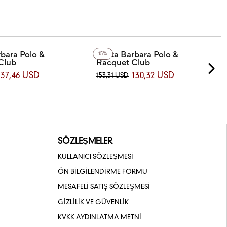
bara Polo &
Santa Barbara Polo &
15%
Club
Racquet Club
-4 SANTA BARBARA POLO
SB.1.10713-3 SANTA BARBARA POLO
137,46 USD
130,32 USD
153,31 USD
 CLUB KOL SAATİ
& RACQUET CLUB KOL SAATİ
SÖZLEŞMELER
KULLANICI SÖZLEŞMESİ
ÖN BİLGİLENDİRME FORMU
MESAFELİ SATIŞ SÖZLEŞMESİ
GİZLİLİK VE GÜVENLİK
KVKK AYDINLATMA METNİ