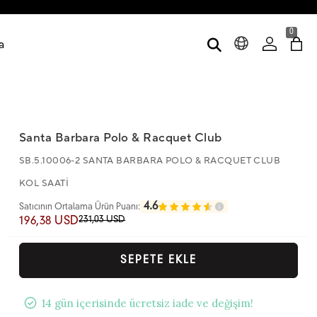
0
a
Santa Barbara Polo & Racquet Club
SB.5.10006-2 SANTA BARBARA POLO & RACQUET CLUB
KOL SAATİ
4.6
Satıcının Ortalama Ürün Puanı:
231,03 USD
196,38 USD
SEPETE EKLE
14 gün içerisinde ücretsiz iade ve değişim!