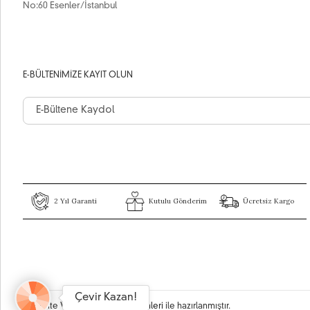
No:60 Esenler/İstanbul
E-BÜLTENIMIZE KAYIT OLUN
2 Yıl Garanti
Kutulu Gönderim
Ücretsiz Kargo
Çevir Kazan!
Bu site
Vikaon E-Ticaret sistemleri
ile hazırlanmıştır.