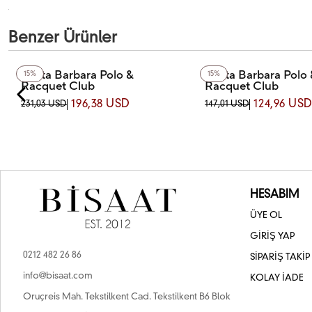
Benzer Ürünler
Santa Barbara Polo &
Santa Barbara Polo 
15%
15%
Racquet Club
Racquet Club
SB.5.10006-3 SANTA BARBARA
SB.1.10700-3 SANTA B
196,38 USD
124,96 US
231,03 USD
147,01 USD
POLO & RACQUET CLUB KOL SAATİ
& RACQUET CLUB KOL S
HESABIM
ÜYE OL
GİRİŞ YAP
0212 482 26 86
SİPARİŞ TAKİP
info@bisaat.com
KOLAY İADE
Oruçreis Mah. Tekstilkent Cad. Tekstilkent B6 Blok